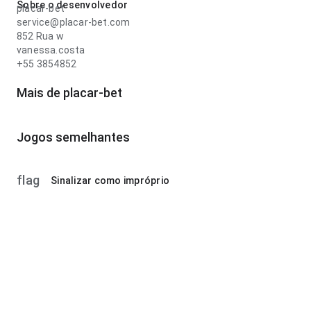
Sobre o desenvolvedor
placar-bet
service@placar-bet.com
852 Rua w
vanessa.costa
+55 3854852
Mais de placar-bet
Jogos semelhantes
flag
Sinalizar como impróprio