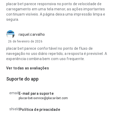
placar bet parece responsiva no ponto de velocidade de
carregamento em uma tela menor; as ações importantes
continuam visíveis. A página deixa uma impressão limpa e
segura.
raquel.carvalho
26 de fevereiro de 2026
placar bet parece confortável no ponto de fluxo de
navegação no uso diário repetido; a resposta é previsível. A
experiência combina bem com uso frequente.
Ver todas as avaliações
Suporte do app
email
E-mail para suporte
placar-bet-service@placar-bet.com
shield
Política de privacidade