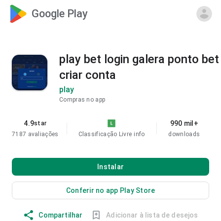
Google Play
play bet login galera ponto bet
criar conta
play
Compras no app
4.9
990 mil+
star
7187 avaliações
Classificação Livre
info
downloads
Instalar
Conferir no app Play Store
Compartilhar
Adicionar à lista de desejos