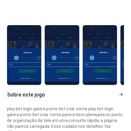
Sobre este jogo
play bet login galera ponto bet criar conta play bet login
galera ponto bet criar conta parece bem planejada no ponto
de organização da tela em uma consulta rápida; a página
não parece carregada. Esse cuidado nos detalhes faz