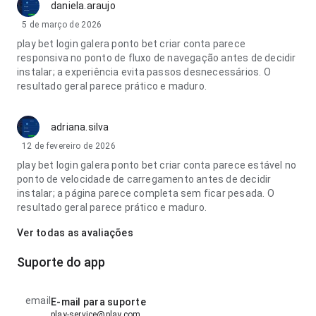
daniela.araujo
5 de março de 2026
play bet login galera ponto bet criar conta parece
responsiva no ponto de fluxo de navegação antes de decidir
instalar; a experiência evita passos desnecessários. O
resultado geral parece prático e maduro.
adriana.silva
12 de fevereiro de 2026
play bet login galera ponto bet criar conta parece estável no
ponto de velocidade de carregamento antes de decidir
instalar; a página parece completa sem ficar pesada. O
resultado geral parece prático e maduro.
Ver todas as avaliações
Suporte do app
email
E-mail para suporte
play-service@play.com