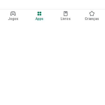
Jogos
Apps
Livros
Crianças
Google Play
Play Pass
Pontos do Play Points
Vales-presente
Resgatar
Política de reembolso