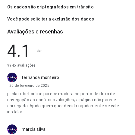
Os dados são criptografados em trânsito
Você pode solicitar a exclusão dos dados
Avaliações e resenhas
4.1
star
9945 avaliações
fernanda.monteiro
20 de fevereiro de 2025
plinko x bet online parece madura no ponto de fluxo de
navegação ao conferir avaliações; a página não parece
carregada. Ajuda quem quer decidir rapidamente se vale
instalar.
marcia.silva