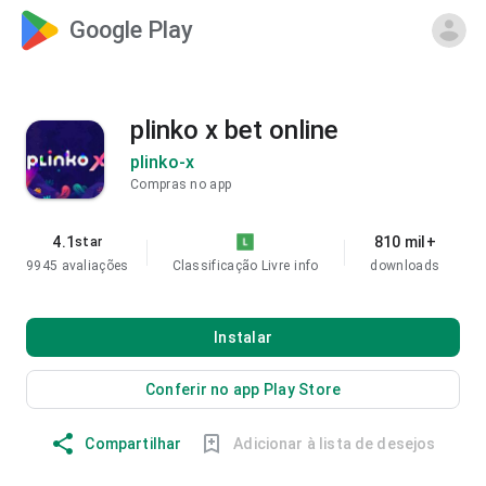
Google Play
plinko x bet online
plinko-x
Compras no app
4.1
810 mil+
star
9945 avaliações
Classificação Livre
info
downloads
Instalar
Conferir no app Play Store
Compartilhar
Adicionar à lista de desejos