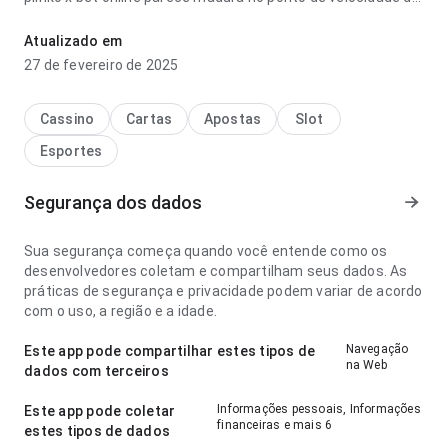
carregamento lendo descrições longas; o conteúdo é fácil
de examinar. Esse cuidado nos detalhes faz diferença.
Atualizado em
27 de fevereiro de 2025
Cassino
Cartas
Apostas
Slot
Esportes
Segurança dos dados
Sua segurança começa quando você entende como os
desenvolvedores coletam e compartilham seus dados. As
práticas de segurança e privacidade podem variar de acordo
com o uso, a região e a idade.
Navegação
Este app pode compartilhar estes tipos de
na Web
dados com terceiros
Informações pessoais, Informações
Este app pode coletar
financeiras e mais 6
estes tipos de dados