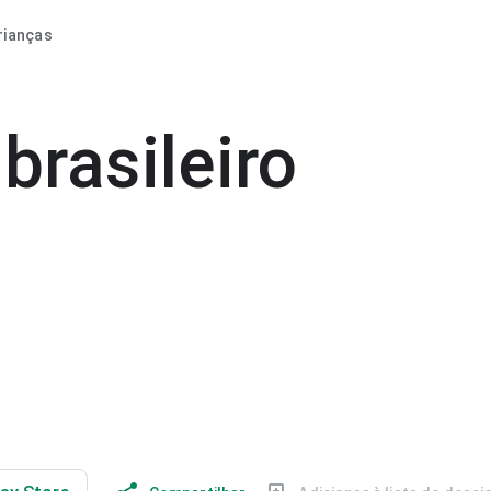
rianças
 brasileiro