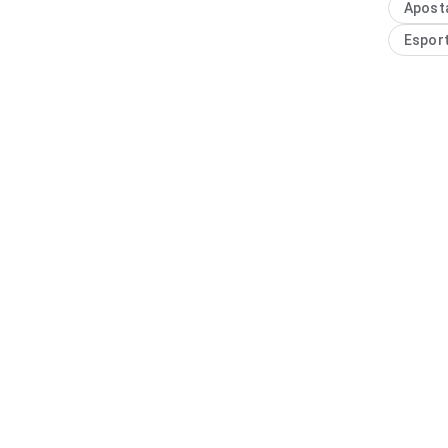
Apost
página d
e segura
Espor