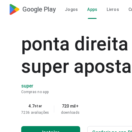
Google Play
Jogos
Apps
Livros
C
ponta direita
super aposta
super
Compras no app
4.7
720 mil+
star
7236 avaliações
downloads