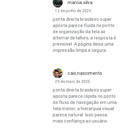
marcia.silva
12 de junho de 2025
ponta direita brasileiro super
aposta parece fluida no ponto
de organização da tela ao
alternar detalhes; a resposta é
previsível. A página deixa uma
impressão limpa e segura.
caio.nascimento
29 de maio de 2025
ponta direita brasileiro super
aposta parece rápida no ponto
de fluxo de navegação em uma
tela menor; a hierarquia visual
parece natural. Isso passa
mais confiança ao usuário.