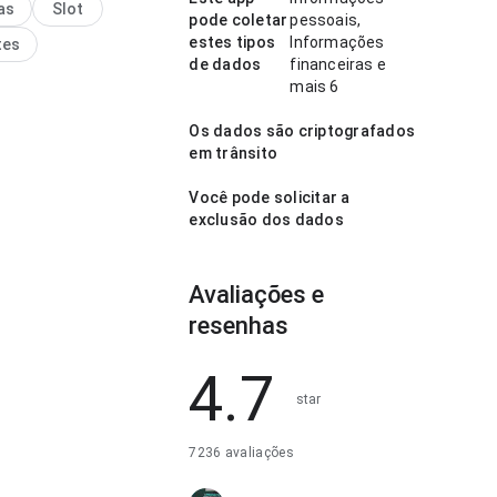
as
Slot
eixa uma impressão limpa
pode coletar
pessoais,
.
estes tipos
Informações
tes
de dados
financeiras e
mais 6
Os dados são criptografados
em trânsito
Você pode solicitar a
exclusão dos dados
Avaliações e
resenhas
4.7
star
7236 avaliações