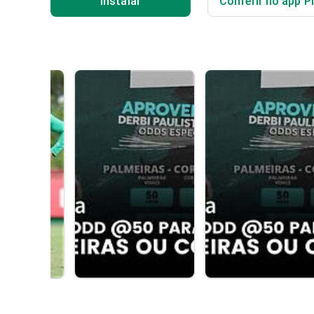
Instalar
Conferir no app P