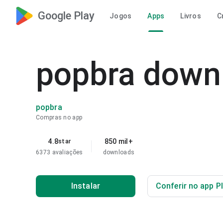
Google Play
Jogos
Apps
Livros
C
popbra down
popbra
Compras no app
4.8
850 mil+
star
6373 avaliações
downloads
Instalar
Conferir no app P