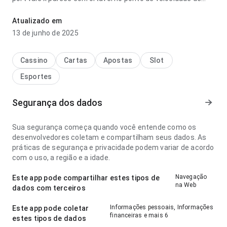
carregamento antes de decidir instalar; a página não parece
carregada. Isso passa mais confiança ao usuário.
Atualizado em
13 de junho de 2025
Cassino
Cartas
Apostas
Slot
Esportes
Segurança dos dados
Sua segurança começa quando você entende como os
desenvolvedores coletam e compartilham seus dados. As
práticas de segurança e privacidade podem variar de acordo
com o uso, a região e a idade.
Navegação
Este app pode compartilhar estes tipos de
na Web
dados com terceiros
Informações pessoais, Informações
Este app pode coletar
financeiras e mais 6
estes tipos de dados