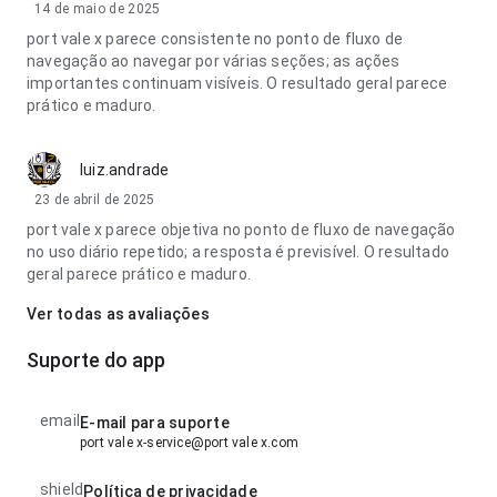
14 de maio de 2025
port vale x parece consistente no ponto de fluxo de
navegação ao navegar por várias seções; as ações
importantes continuam visíveis. O resultado geral parece
prático e maduro.
luiz.andrade
23 de abril de 2025
port vale x parece objetiva no ponto de fluxo de navegação
no uso diário repetido; a resposta é previsível. O resultado
geral parece prático e maduro.
Ver todas as avaliações
Suporte do app
email
E-mail para suporte
port vale x-service@port vale x.com
shield
Política de privacidade