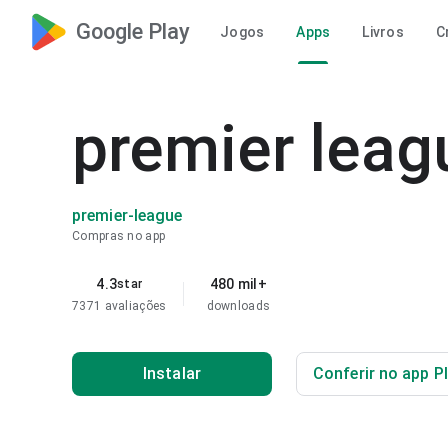
Google Play
Jogos
Apps
Livros
C
premier leag
premier-league
Compras no app
4.3
480 mil+
star
7371 avaliações
downloads
Instalar
Conferir no app P