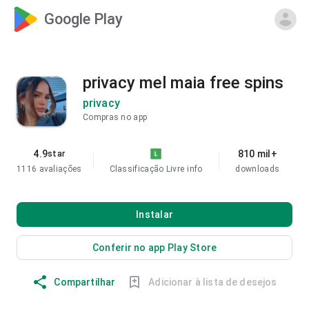
Google Play
privacy mel maia free spins
privacy
Compras no app
4.9
810 mil+
star
1116 avaliações
Classificação Livre
info
downloads
Instalar
Conferir no app Play Store
Compartilhar
Adicionar à lista de desejos