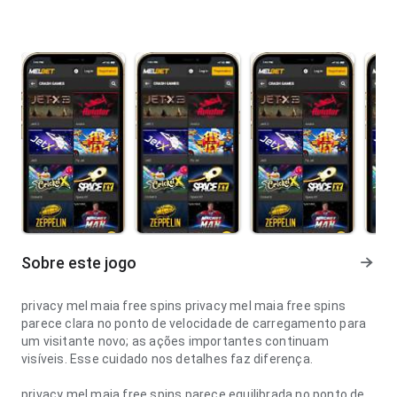
Sobre este jogo
privacy mel maia free spins privacy mel maia free spins
parece clara no ponto de velocidade de carregamento para
um visitante novo; as ações importantes continuam
visíveis. Esse cuidado nos detalhes faz diferença.
privacy mel maia free spins parece equilibrada no ponto de