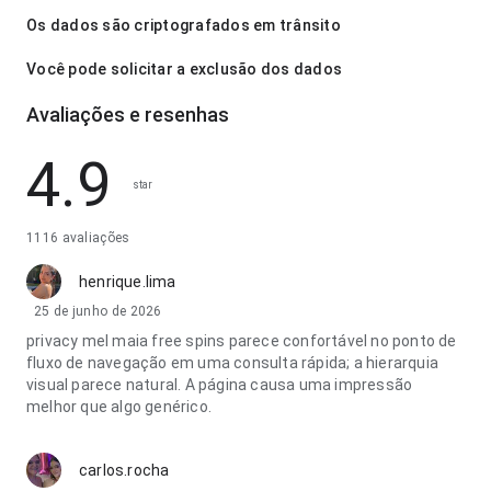
Os dados são criptografados em trânsito
Você pode solicitar a exclusão dos dados
Avaliações e resenhas
4.9
star
1116 avaliações
henrique.lima
25 de junho de 2026
privacy mel maia free spins parece confortável no ponto de
fluxo de navegação em uma consulta rápida; a hierarquia
visual parece natural. A página causa uma impressão
melhor que algo genérico.
carlos.rocha