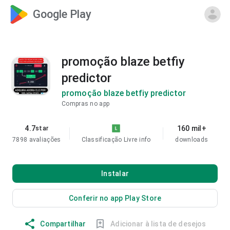
Google Play
promoção blaze betfiy
predictor
promoção blaze betfiy predictor
Compras no app
4.7
160 mil+
star
7898 avaliações
Classificação Livre
info
downloads
Instalar
Conferir no app Play Store
Compartilhar
Adicionar à lista de desejos