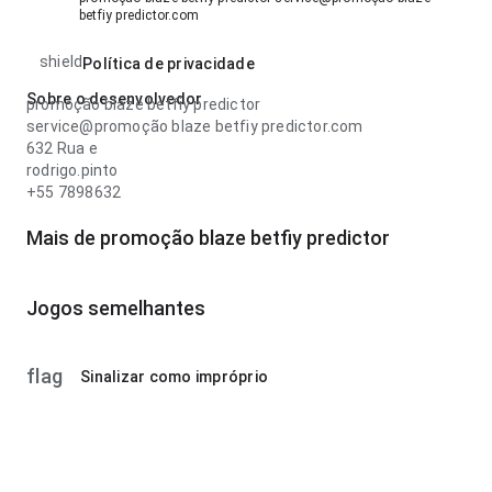
betfiy predictor.com
shield
Política de privacidade
Sobre o desenvolvedor
promoção blaze betfiy predictor
service@promoção blaze betfiy predictor.com
632 Rua e
rodrigo.pinto
+55 7898632
Mais de promoção blaze betfiy predictor
Jogos semelhantes
flag
Sinalizar como impróprio