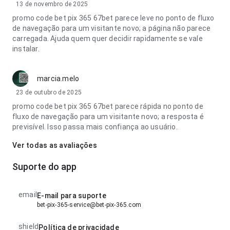
13 de novembro de 2025
promo code bet pix 365 67bet parece leve no ponto de fluxo
de navegação para um visitante novo; a página não parece
carregada. Ajuda quem quer decidir rapidamente se vale
instalar.
marcia.melo
23 de outubro de 2025
promo code bet pix 365 67bet parece rápida no ponto de
fluxo de navegação para um visitante novo; a resposta é
previsível. Isso passa mais confiança ao usuário.
Ver todas as avaliações
Suporte do app
email
E-mail para suporte
bet-pix-365-service@bet-pix-365.com
shield
Política de privacidade