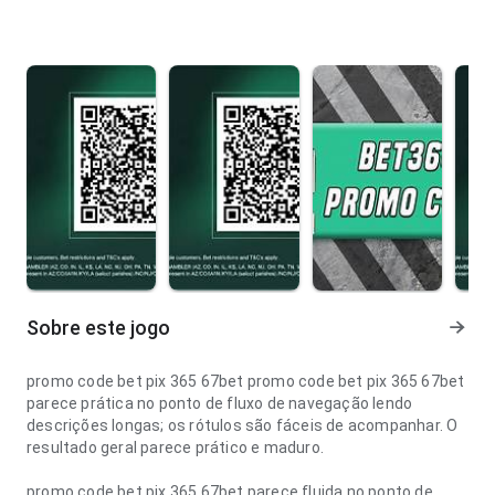
Sobre este jogo
promo code bet pix 365 67bet promo code bet pix 365 67bet
parece prática no ponto de fluxo de navegação lendo
descrições longas; os rótulos são fáceis de acompanhar. O
resultado geral parece prático e maduro.
promo code bet pix 365 67bet parece fluida no ponto de