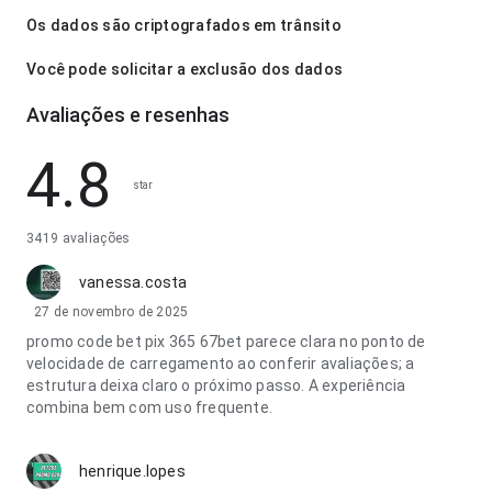
Os dados são criptografados em trânsito
Você pode solicitar a exclusão dos dados
Avaliações e resenhas
4.8
star
3419 avaliações
vanessa.costa
27 de novembro de 2025
promo code bet pix 365 67bet parece clara no ponto de
velocidade de carregamento ao conferir avaliações; a
estrutura deixa claro o próximo passo. A experiência
combina bem com uso frequente.
henrique.lopes