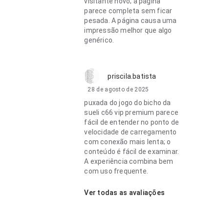
visitante novo; a página
parece completa sem ficar
pesada. A página causa uma
impressão melhor que algo
genérico.
priscila.batista
28 de agosto de 2025
puxada do jogo do bicho da
sueli c66 vip premium parece
fácil de entender no ponto de
velocidade de carregamento
com conexão mais lenta; o
conteúdo é fácil de examinar.
A experiência combina bem
com uso frequente.
Ver todas as avaliações