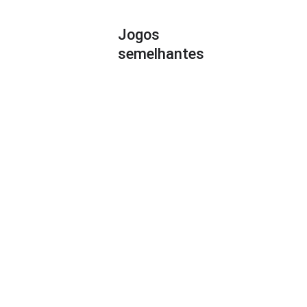
Jogos
semelhantes