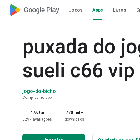
Google Play
Jogos
Apps
Livros
C
puxada do jo
sueli c66 vi
jogo-do-bicho
Compras no app
4.9
770 mil+
star
3297 avaliações
downloads