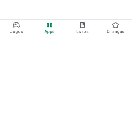
Jogos
Apps
Livros
Crianças
Google Play
Play Pass
Pontos do Play Points
Vales-presente
Resgatar
Política de reembolso