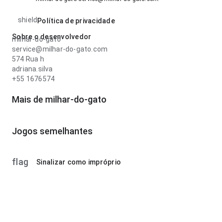
shield
Política de privacidade
Sobre o desenvolvedor
milhar-do-gato
service@milhar-do-gato.com
574 Rua h
adriana.silva
+55 1676574
Mais de milhar-do-gato
Jogos semelhantes
flag
Sinalizar como impróprio