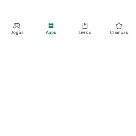
Jogos
Apps
Livros
Crianças
Google Play
Play Pass
Pontos do Play Points
Vales-presente
Resgatar
Política de reembolso