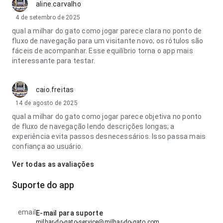
aline.carvalho
4 de setembro de 2025
qual a milhar do gato como jogar parece clara no ponto de
fluxo de navegação para um visitante novo; os rótulos são
fáceis de acompanhar. Esse equilíbrio torna o app mais
interessante para testar.
caio.freitas
14 de agosto de 2025
qual a milhar do gato como jogar parece objetiva no ponto
de fluxo de navegação lendo descrições longas; a
experiência evita passos desnecessários. Isso passa mais
confiança ao usuário.
Ver todas as avaliações
Suporte do app
email
E-mail para suporte
milhar-do-gato-service@milhar-do-gato.com