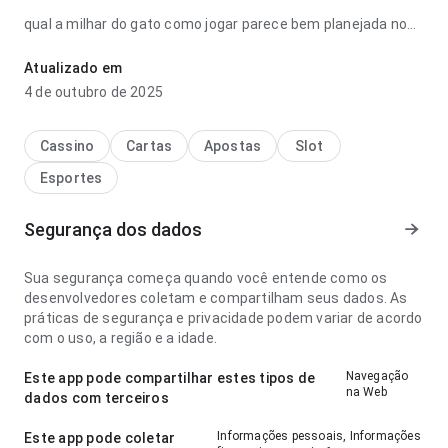
qual a milhar do gato como jogar parece bem planejada no
ponto de fluxo de navegação antes de decidir instalar; a
hierarquia visual parece natural. Esse cuidado nos detalhes
Atualizado em
faz diferença.
4 de outubro de 2025
Cassino
Cartas
Apostas
Slot
Esportes
Segurança dos dados
Sua segurança começa quando você entende como os
desenvolvedores coletam e compartilham seus dados. As
práticas de segurança e privacidade podem variar de acordo
com o uso, a região e a idade.
Navegação
Este app pode compartilhar estes tipos de
na Web
dados com terceiros
Informações pessoais, Informações
Este app pode coletar