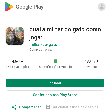
Google Play
qual a milhar do gato como
jogar
milhar-do-gato
Compras no app
4.6
130 mil+
star
1676 avaliações
Classificação Livre
info
downloads
Instalar
Conferir no app Play Store
Compartilhar
Adicionar à lista de desejos