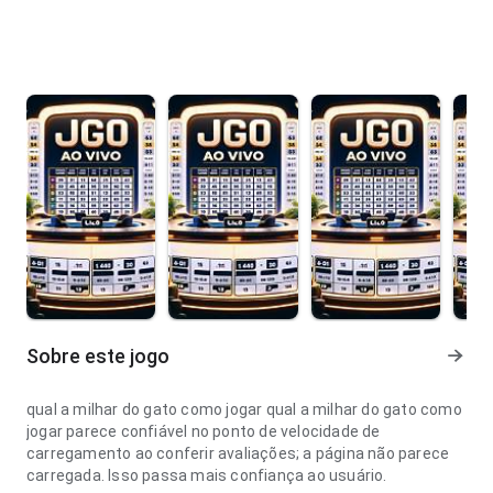
Sobre este jogo
qual a milhar do gato como jogar qual a milhar do gato como
jogar parece confiável no ponto de velocidade de
carregamento ao conferir avaliações; a página não parece
carregada. Isso passa mais confiança ao usuário.