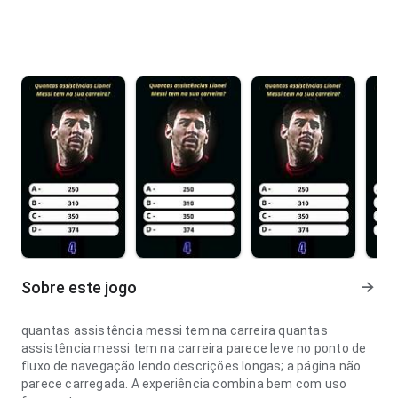
Sobre este jogo
quantas assistência messi tem na carreira quantas
assistência messi tem na carreira parece leve no ponto de
fluxo de navegação lendo descrições longas; a página não
parece carregada. A experiência combina bem com uso