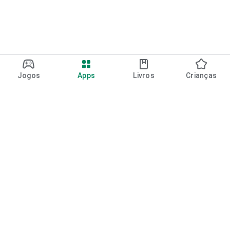
Jogos
Apps
Livros
Crianças
Google Play
Play Pass
Pontos do Play Points
Vales-presente
Resgatar