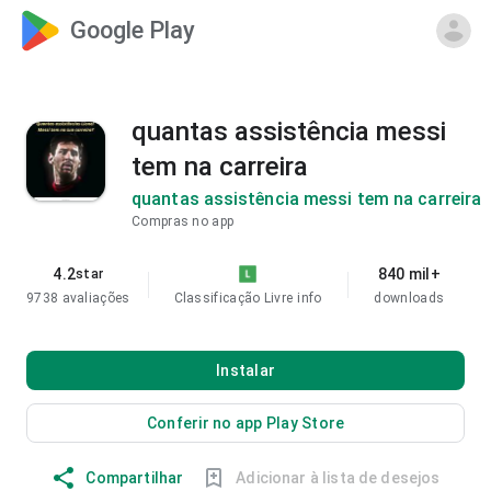
Google Play
quantas assistência messi
tem na carreira
quantas assistência messi tem na carreira
Compras no app
4.2
840 mil+
star
9738 avaliações
Classificação Livre
info
downloads
Instalar
Conferir no app Play Store
Compartilhar
Adicionar à lista de desejos