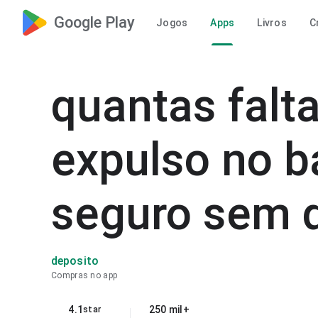
Google Play
Jogos
Apps
Livros
C
quantas falta
expulso no b
seguro sem 
deposito
Compras no app
4.1
250 mil+
star