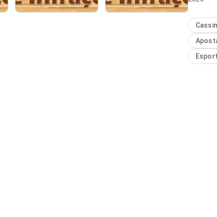
quantas 
no basqu
Cassi
deposito
Apost
ponto de
carregam
Espor
várias s
fáceis d
equilíbri
interess