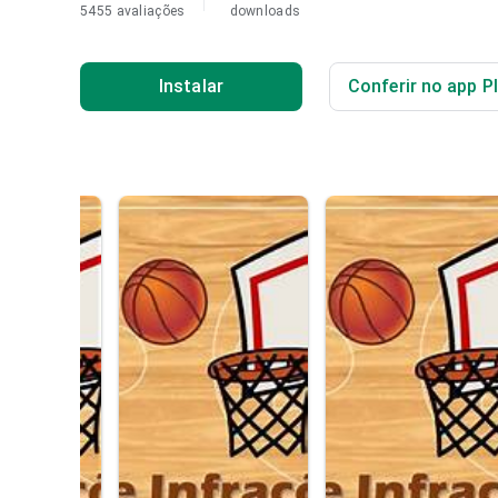
5455 avaliações
downloads
Instalar
Conferir no app P