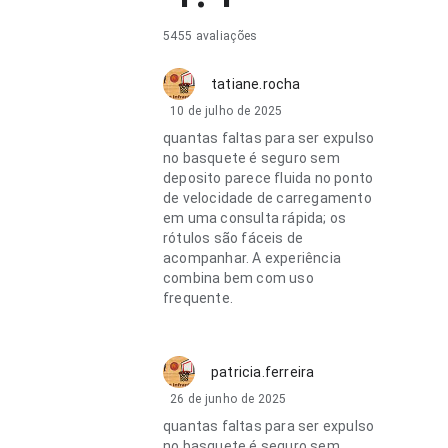
5455 avaliações
tatiane.rocha
10 de julho de 2025
quantas faltas para ser expulso
no basquete é seguro sem
deposito parece fluida no ponto
de velocidade de carregamento
em uma consulta rápida; os
rótulos são fáceis de
acompanhar. A experiência
combina bem com uso
frequente.
patricia.ferreira
26 de junho de 2025
quantas faltas para ser expulso
no basquete é seguro sem