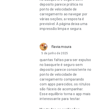
deposito parece prática no
ponto de velocidade de
carregamento ao navegar por
várias seções; a resposta é
previsível. A página deixa uma
impressão limpa e segura.
flavia.moura
5 de junho de 2025
quantas faltas para ser expulso
no basquete é seguro sem
deposito parece consistente no
ponto de velocidade de
carregamento comparando
com apps parecidos; os rótulos
são fáceis de acompanhar.
Esse equilíbrio torna o app mais
interessante para testar.