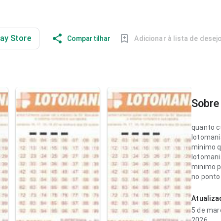
lay Store
Compartilhar
Adicionar à lista de desej
Sobre 
quanto c
lotomani
minimo q
lotomani
minimo p
no ponto
carrega
rápida; a
Atualiz
experiên
5 de mar
uso freq
2026