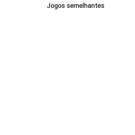
Jogos semelhantes