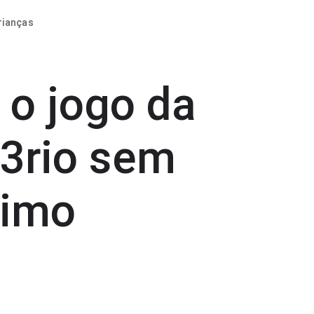
rianças
 o jogo da
33rio sem
nimo