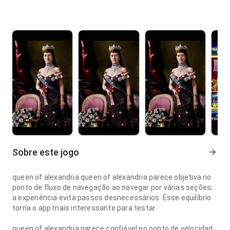
Sobre este jogo
queen of alexandria queen of alexandria parece objetiva no
ponto de fluxo de navegação ao navegar por várias seções;
a experiência evita passos desnecessários. Esse equilíbrio
torna o app mais interessante para testar.
queen of alexandria parece confiável no ponto de velocidade