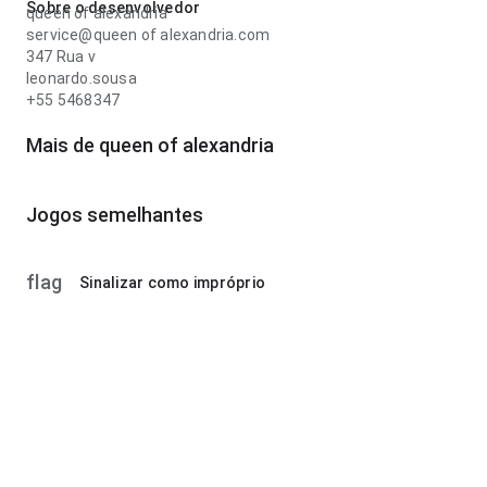
Sobre o desenvolvedor
queen of alexandria
service@queen of alexandria.com
347 Rua v
leonardo.sousa
+55 5468347
Mais de queen of alexandria
Jogos semelhantes
flag
Sinalizar como impróprio