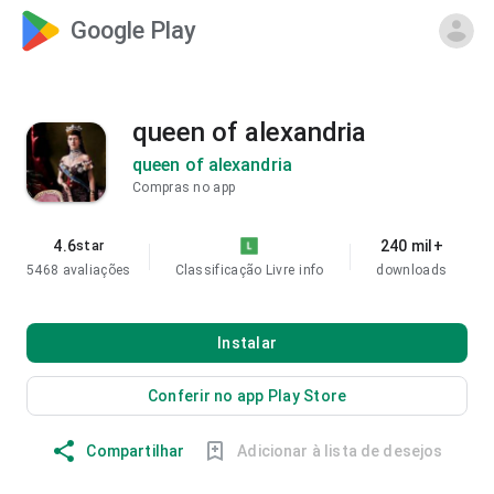
Google Play
queen of alexandria
queen of alexandria
Compras no app
4.6
240 mil+
star
5468 avaliações
Classificação Livre
info
downloads
Instalar
Conferir no app Play Store
Compartilhar
Adicionar à lista de desejos