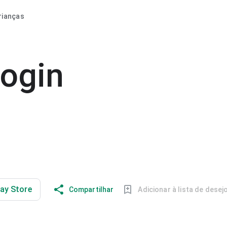
rianças
login
lay Store
Compartilhar
Adicionar à lista de desej