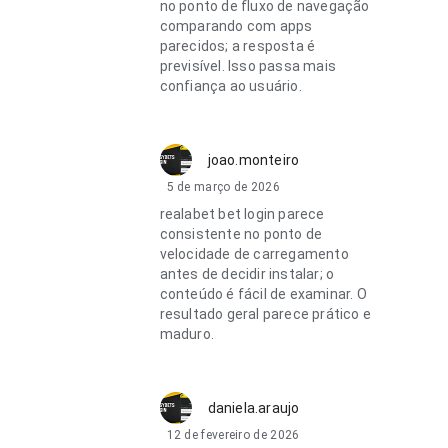
no ponto de fluxo de navegação
comparando com apps
parecidos; a resposta é
previsível. Isso passa mais
confiança ao usuário.
joao.monteiro
5 de março de 2026
realabet bet login parece
consistente no ponto de
velocidade de carregamento
antes de decidir instalar; o
conteúdo é fácil de examinar. O
resultado geral parece prático e
maduro.
daniela.araujo
12 de fevereiro de 2026