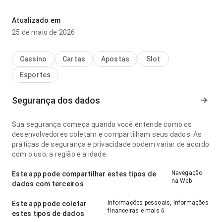
realls bet 6655bet free parece bem planejada no ponto de
velocidade de carregamento em uma tela menor; a
Atualizado em
experiência evita passos desnecessários. A página causa
25 de maio de 2026
uma impressão melhor que algo genérico.
Cassino
Cartas
Apostas
Slot
Esportes
Segurança dos dados
Sua segurança começa quando você entende como os
desenvolvedores coletam e compartilham seus dados. As
práticas de segurança e privacidade podem variar de acordo
com o uso, a região e a idade.
Navegação
Este app pode compartilhar estes tipos de
na Web
dados com terceiros
Informações pessoais, Informações
Este app pode coletar
financeiras e mais 6
estes tipos de dados