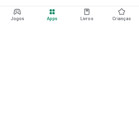
Jogos
Apps
Livros
Crianças
Google Play
Play Pass
Pontos do Play Points
Vales-presente
Resgatar
Política de reembolso
Crianças e família