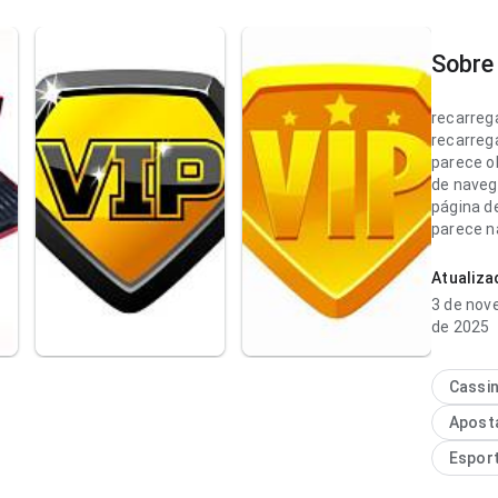
Sobre 
recarreg
recarreg
parece ob
de naveg
página de
parece na
uma impr
Atualiz
recarreg
3 de no
parece m
de 2025
velocida
conferir 
parece c
Cassi
quer dec
Apost
instalar.
Espor