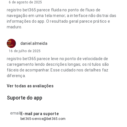
6 de agosto de 2025
registro bet365 parece fluida no ponto de fluxo de
navegação em uma tela menor; a interface não distrai das
informações do app. O resultado geral parece prático e
maduro.
daniel.almeida
16 de julho de 2025
registro bet365 parece leve no ponto de velocidade de
carregamento lendo descrições longas; os rótulos são
fáceis de acompanhar. Esse cuidado nos detalhes faz
diferença.
Ver todas as avaliações
Suporte do app
email
E-mail para suporte
bet365-service@bet365.com