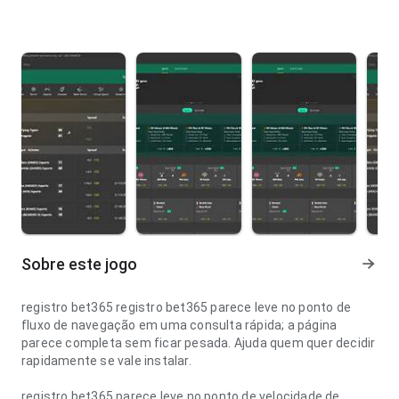
Sobre este jogo
registro bet365 registro bet365 parece leve no ponto de
fluxo de navegação em uma consulta rápida; a página
parece completa sem ficar pesada. Ajuda quem quer decidir
rapidamente se vale instalar.
registro bet365 parece leve no ponto de velocidade de