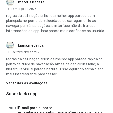
mateus.batista
6 de março de 2025
regras da patinação artística melhor app parece bem
planejada no ponto de velocidade de carregamento ao
navegar por várias seções; a interface não distrai das
informações do app. Isso passa mais confiança ao usuário.
luana.medeiros
13 de fevereiro de 2025
regras da patinação artística melhor app parece rápida no
ponto de fluxo de navegação antes de decidir instalar; a
hierarquia visual parece natural. Esse equilíbrio torna o app
mais interessante para testar.
Ver todas as avaliações
Suporte do app
email
E-mail para suporte
regras-da-patinação-artística-service@regras-da-patinação-