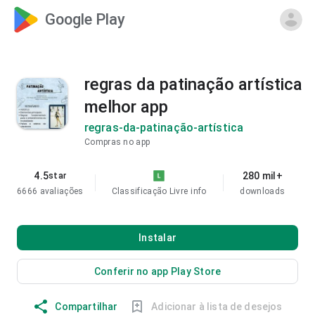
Google Play
regras da patinação artística
melhor app
regras-da-patinação-artística
Compras no app
4.5
280 mil+
star
6666 avaliações
Classificação Livre
info
downloads
Instalar
Conferir no app Play Store
Compartilhar
Adicionar à lista de desejos