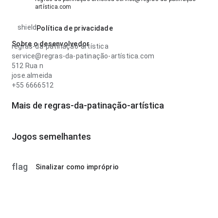
artística.com
shield
Política de privacidade
Sobre o desenvolvedor
regras-da-patinação-artística
service@regras-da-patinação-artística.com
512 Rua n
jose.almeida
+55 6666512
Mais de regras-da-patinação-artística
Jogos semelhantes
flag
Sinalizar como impróprio