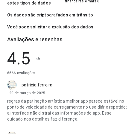
financeiras e mais 6
estes tipos de dados
Os dados são criptografados em trânsito
Você pode solicitar a exclusão dos dados
Avaliações e resenhas
4.5
star
6666 avaliações
patricia.ferreira
20 de março de 2025
regras da patinação artística melhor app parece estável no
ponto de velocidade de carregamento no uso diário repetido;
a interface não distrai das informações do app. Esse
cuidado nos detalhes faz diferença.