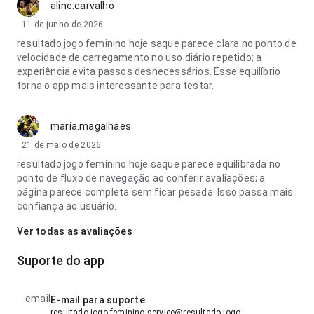
aline.carvalho
11 de junho de 2026
resultado jogo feminino hoje saque parece clara no ponto de
velocidade de carregamento no uso diário repetido; a
experiência evita passos desnecessários. Esse equilíbrio
torna o app mais interessante para testar.
maria.magalhaes
21 de maio de 2026
resultado jogo feminino hoje saque parece equilibrada no
ponto de fluxo de navegação ao conferir avaliações; a
página parece completa sem ficar pesada. Isso passa mais
confiança ao usuário.
Ver todas as avaliações
Suporte do app
email
E-mail para suporte
resultado-jogo-feminino-service@resultado-jogo-