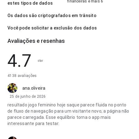
financeiras e mais 6
estes tipos de dados
Os dados são criptografados em trânsito
Você pode solicitar a exclusão dos dados
Avaliações e resenhas
4.7
star
4138 avaliações
ana.oliveira
25 de junho de 2026
resultado jogo feminino hoje saque parece fluida no ponto
de fluxo de navegação para um visitante novo; a página não
parece carregada. Esse equilíbrio torna o app mais
interessante para testar.