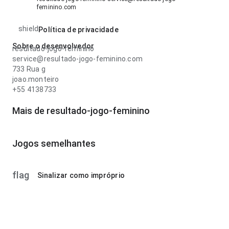
feminino.com
shield
Política de privacidade
Sobre o desenvolvedor
resultado-jogo-feminino
service@resultado-jogo-feminino.com
733 Rua g
joao.monteiro
+55 4138733
Mais de resultado-jogo-feminino
Jogos semelhantes
flag
Sinalizar como impróprio