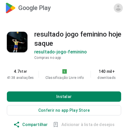
Google Play
resultado jogo feminino hoje
saque
resultado-jogo-feminino
Compras no app
4.7
140 mil+
star
4138 avaliações
Classificação Livre
info
downloads
Instalar
Conferir no app Play Store
Compartilhar
Adicionar à lista de desejos