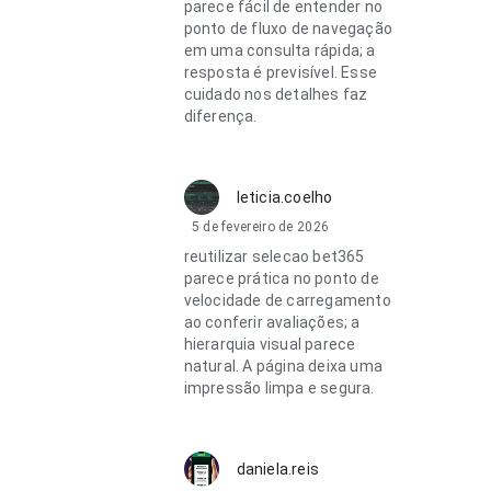
parece fácil de entender no
ponto de fluxo de navegação
em uma consulta rápida; a
resposta é previsível. Esse
cuidado nos detalhes faz
diferença.
leticia.coelho
5 de fevereiro de 2026
reutilizar selecao bet365
parece prática no ponto de
velocidade de carregamento
ao conferir avaliações; a
hierarquia visual parece
natural. A página deixa uma
impressão limpa e segura.
daniela.reis