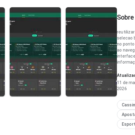
Sobre 
reutiliza
selecao 
no ponto
ao naveg
interface
informaç
geral pa
Atualiz
reutiliz
11 de ma
rápida n
2026
carrega
apps par
parece c
Cassi
mais con
Apost
Espor