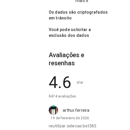
mais 6
Os dados são criptografados
em trânsito
Você pode solicitar a
exclusão dos dados
Avaliações e
resenhas
4.6
star
8474 avaliações
arthur.ferreira
19 de fevereiro de 2026
reutilizar selecao bet365