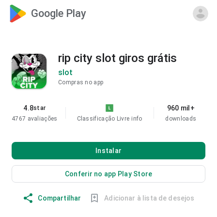
Google Play
rip city slot giros grátis
slot
Compras no app
4.8
960 mil+
star
4767 avaliações
Classificação Livre
info
downloads
Instalar
Conferir no app Play Store
Compartilhar
Adicionar à lista de desejos