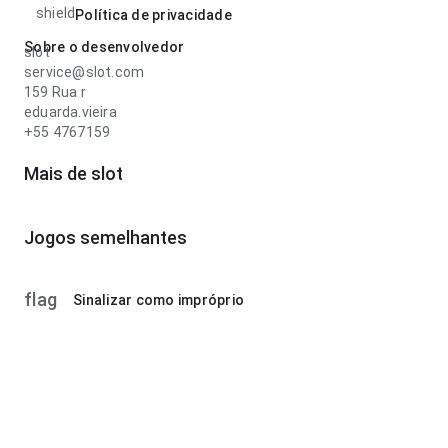
shield
Política de privacidade
Sobre o desenvolvedor
slot
service@slot.com
159 Rua r
eduarda.vieira
+55 4767159
Mais de slot
Jogos semelhantes
flag
Sinalizar como impróprio