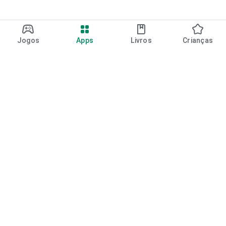
Jogos
Apps
Livros
Crianças
Google Play
Play Pass
Pontos do Play Points
Vales-presente
Resgatar
Política de reembolso