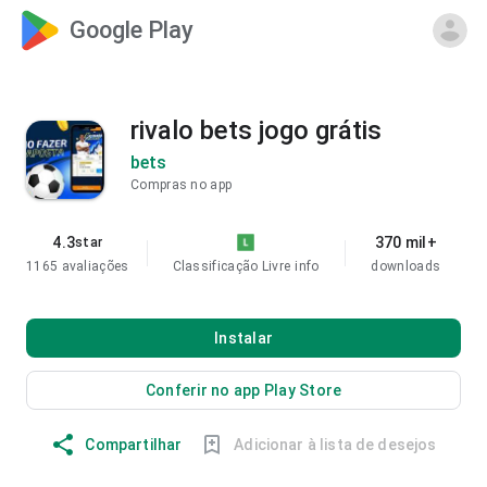
Google Play
rivalo bets jogo grátis
bets
Compras no app
4.3
370 mil+
star
1165 avaliações
Classificação Livre
info
downloads
Instalar
Conferir no app Play Store
Compartilhar
Adicionar à lista de desejos