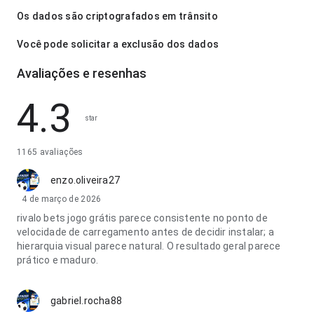
Os dados são criptografados em trânsito
Você pode solicitar a exclusão dos dados
Avaliações e resenhas
4.3
star
1165 avaliações
enzo.oliveira27
4 de março de 2026
rivalo bets jogo grátis parece consistente no ponto de
velocidade de carregamento antes de decidir instalar; a
hierarquia visual parece natural. O resultado geral parece
prático e maduro.
gabriel.rocha88