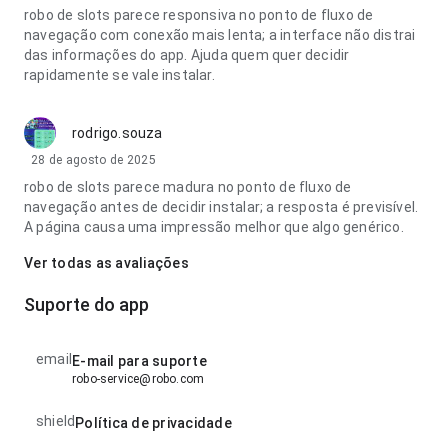
robo de slots parece responsiva no ponto de fluxo de
navegação com conexão mais lenta; a interface não distrai
das informações do app. Ajuda quem quer decidir
rapidamente se vale instalar.
rodrigo.souza
28 de agosto de 2025
robo de slots parece madura no ponto de fluxo de
navegação antes de decidir instalar; a resposta é previsível.
A página causa uma impressão melhor que algo genérico.
Ver todas as avaliações
Suporte do app
email
E-mail para suporte
robo-service@robo.com
shield
Política de privacidade