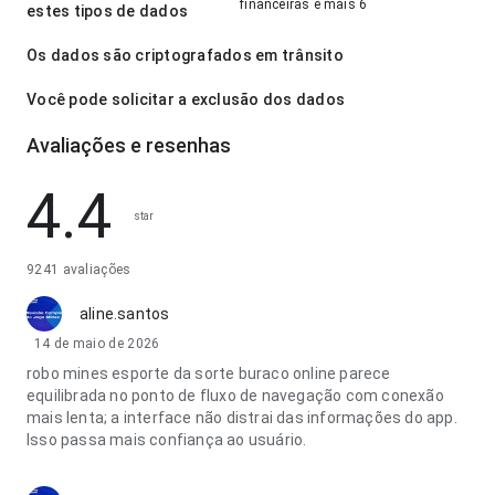
financeiras e mais 6
estes tipos de dados
Os dados são criptografados em trânsito
Você pode solicitar a exclusão dos dados
Avaliações e resenhas
4.4
star
9241 avaliações
aline.santos
14 de maio de 2026
robo mines esporte da sorte buraco online parece
equilibrada no ponto de fluxo de navegação com conexão
mais lenta; a interface não distrai das informações do app.
Isso passa mais confiança ao usuário.