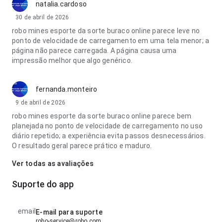
natalia.cardoso
30 de abril de 2026
robo mines esporte da sorte buraco online parece leve no
ponto de velocidade de carregamento em uma tela menor; a
página não parece carregada. A página causa uma
impressão melhor que algo genérico.
fernanda.monteiro
9 de abril de 2026
robo mines esporte da sorte buraco online parece bem
planejada no ponto de velocidade de carregamento no uso
diário repetido; a experiência evita passos desnecessários.
O resultado geral parece prático e maduro.
Ver todas as avaliações
Suporte do app
email
E-mail para suporte
robo-service@robo.com