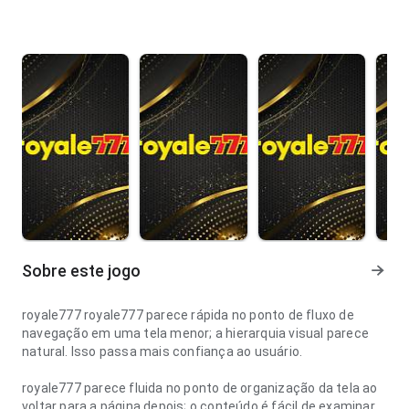
Sobre este jogo
royale777 royale777 parece rápida no ponto de fluxo de
navegação em uma tela menor; a hierarquia visual parece
natural. Isso passa mais confiança ao usuário.
royale777 parece fluida no ponto de organização da tela ao
voltar para a página depois; o conteúdo é fácil de examinar.