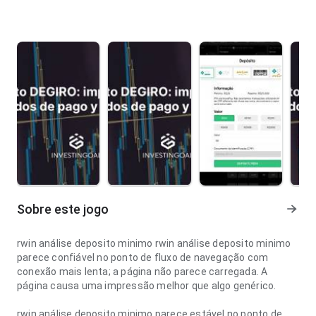
Sobre este jogo
rwin análise deposito minimo rwin análise deposito minimo
parece confiável no ponto de fluxo de navegação com
conexão mais lenta; a página não parece carregada. A
página causa uma impressão melhor que algo genérico.
rwin análise deposito minimo parece estável no ponto de