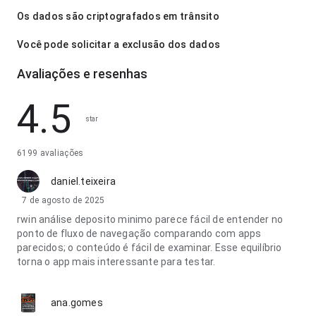
Os dados são criptografados em trânsito
Você pode solicitar a exclusão dos dados
Avaliações e resenhas
4.5
star
6199 avaliações
daniel.teixeira
7 de agosto de 2025
rwin análise deposito minimo parece fácil de entender no
ponto de fluxo de navegação comparando com apps
parecidos; o conteúdo é fácil de examinar. Esse equilíbrio
torna o app mais interessante para testar.
ana.gomes