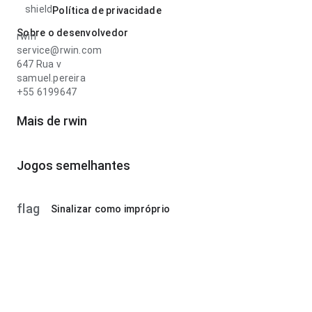
shield
Política de privacidade
Sobre o desenvolvedor
rwin
service@rwin.com
647 Rua v
samuel.pereira
+55 6199647
Mais de rwin
Jogos semelhantes
flag
Sinalizar como impróprio