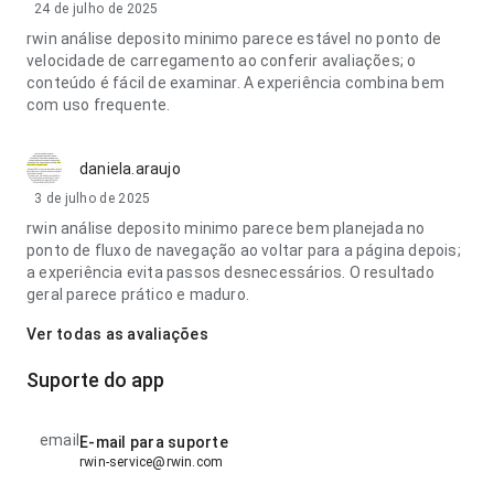
24 de julho de 2025
rwin análise deposito minimo parece estável no ponto de
velocidade de carregamento ao conferir avaliações; o
conteúdo é fácil de examinar. A experiência combina bem
com uso frequente.
daniela.araujo
3 de julho de 2025
rwin análise deposito minimo parece bem planejada no
ponto de fluxo de navegação ao voltar para a página depois;
a experiência evita passos desnecessários. O resultado
geral parece prático e maduro.
Ver todas as avaliações
Suporte do app
email
E-mail para suporte
rwin-service@rwin.com