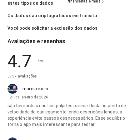
financeiras e mais 6
estes tipos de dados
Os dados são criptografados em trânsito
Você pode solicitar a exclusão dos dados
Avaliações e resenhas
4.7
star
3757 avaliações
marcia.melo
21 de janeiro de 2026
são bernardo x náutico palpites parece fluida no ponto de
velocidade de carregamento lendo descrições longas; a
experiência evita passos desnecessários. Esse equilíbrio
torna o app mais interessante para testar.