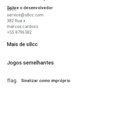
Sobre o desenvolvedor
s8cc
service@s8cc.com
382 Rua x
marcos.cardoso
+55 8796382
Mais de s8cc
Jogos semelhantes
flag
Sinalizar como impróprio