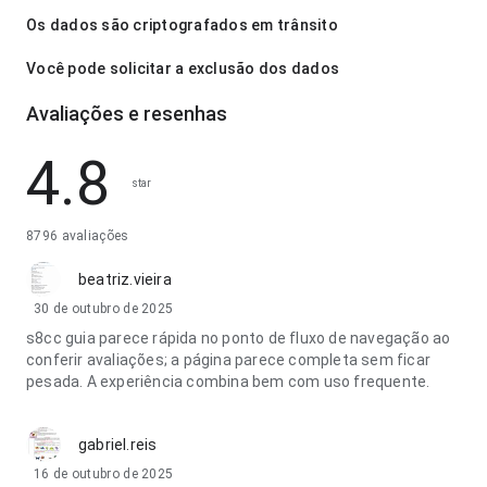
Os dados são criptografados em trânsito
Você pode solicitar a exclusão dos dados
Avaliações e resenhas
4.8
star
8796 avaliações
beatriz.vieira
30 de outubro de 2025
s8cc guia parece rápida no ponto de fluxo de navegação ao
conferir avaliações; a página parece completa sem ficar
pesada. A experiência combina bem com uso frequente.
gabriel.reis
16 de outubro de 2025