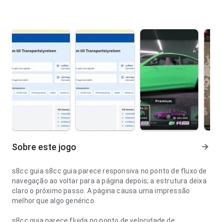
Sobre este jogo
s8cc guia s8cc guia parece responsiva no ponto de fluxo de
navegação ao voltar para a página depois; a estrutura deixa
claro o próximo passo. A página causa uma impressão
melhor que algo genérico.
s8cc guia parece fluida no ponto de velocidade de