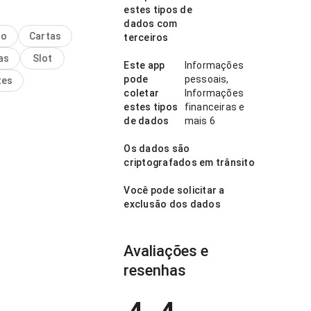
e um jogador de futsal
estes tipos de
onal atualizado 2027 parece
dados com
nte no ponto de velocidade
no
Cartas
terceiros
gamento lendo descrições
as
Slot
 estrutura deixa claro o
Este app
Informações
passo. A página causa uma
pode
pessoais,
tes
o melhor que algo
coletar
Informações
.
estes tipos
financeiras e
de dados
mais 6
Os dados são
criptografados em trânsito
Você pode solicitar a
exclusão dos dados
Avaliações e
resenhas