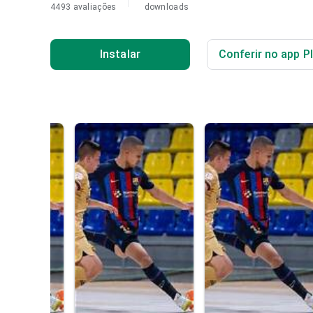
4493 avaliações
downloads
Instalar
Conferir no app P