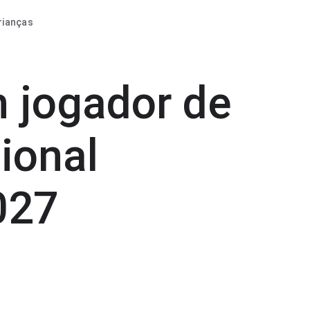
rianças
m jogador de
sional
027