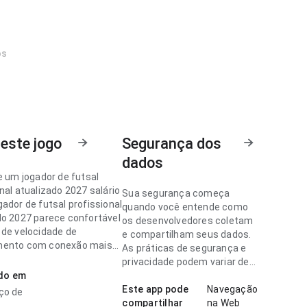
os
este jogo
Segurança dos
dados
e um jogador de futsal
nal atualizado 2027 salário
Sua segurança começa
ador de futsal profissional
quando você entende como
do 2027 parece confortável
os desenvolvedores coletam
 de velocidade de
e compartilham seus dados.
mento com conexão mais
As práticas de segurança e
s ações importantes
privacidade podem variar de
m visíveis. Isso passa mais
ado em
acordo com o uso, a região e
a ao usuário.
a idade.
Este app pode
Navegação
ço de
compartilhar
na Web