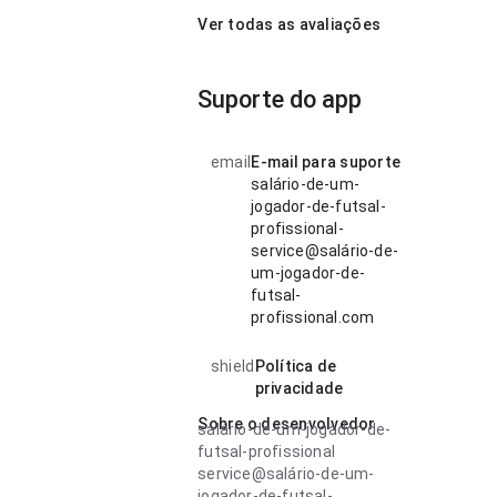
Ver todas as avaliações
Suporte do app
email
E-mail para suporte
salário-de-um-
jogador-de-futsal-
profissional-
service@salário-de-
um-jogador-de-
futsal-
profissional.com
shield
Política de
privacidade
Sobre o desenvolvedor
salário-de-um-jogador-de-
futsal-profissional
service@salário-de-um-
jogador-de-futsal-