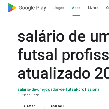
Google Play
Jogos
Apps
Livros
C
salário de u
futsal profis
atualizado 2
salário-de-um-jogador-de-futsal-profissional
Compras no app
4.4
650 mil+
star