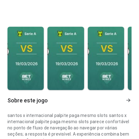
Sobre este jogo
santos x internacional palpite paga mesmo slots santos x
internacional palpite paga mesmo slots parece confortável
no ponto de fluxo de navegação ao navegar por várias
seções; a resposta é previsível. A experiência combina bem