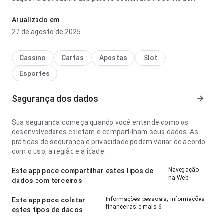
fluxo de navegação ao alternar detalhes; o conteúdo é fácil
de examinar. Esse equilíbrio torna o app mais interessante
Atualizado em
para testar.
27 de agosto de 2025
Cassino
Cartas
Apostas
Slot
Esportes
Segurança dos dados
Sua segurança começa quando você entende como os
desenvolvedores coletam e compartilham seus dados. As
práticas de segurança e privacidade podem variar de acordo
com o uso, a região e a idade.
Navegação
Este app pode compartilhar estes tipos de
na Web
dados com terceiros
Informações pessoais, Informações
Este app pode coletar
financeiras e mais 6
estes tipos de dados