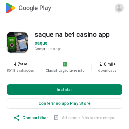
Google Play
saque na bet casino app
saque
Compras no app
4.7
210 mil+
star
8518 avaliações
Classificação Livre
info
downloads
Instalar
Conferir no app Play Store
Compartilhar
Adicionar à lista de desejos