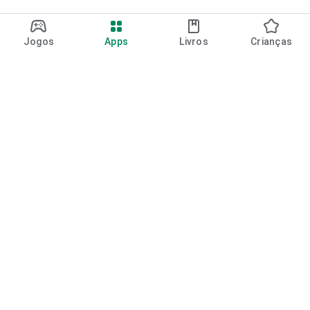
Jogos
Apps
Livros
Crianças
Google Play
Play Pass
Pontos do Play Points
Vales-presente
Resgatar
Política de reembolso
Crianças e família