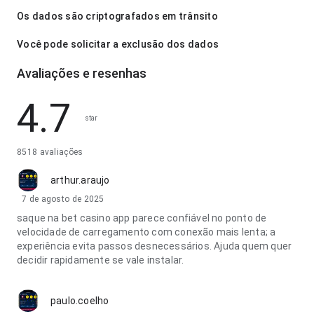
Os dados são criptografados em trânsito
Você pode solicitar a exclusão dos dados
Avaliações e resenhas
4.7
star
8518 avaliações
arthur.araujo
7 de agosto de 2025
saque na bet casino app parece confiável no ponto de
velocidade de carregamento com conexão mais lenta; a
experiência evita passos desnecessários. Ajuda quem quer
decidir rapidamente se vale instalar.
paulo.coelho