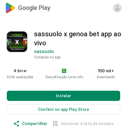
Google Play
sassuolo x genoa bet app ao
vivo
sassuolo
Compras no app
4.6
950 mil+
star
5296 avaliações
Classificação Livre
info
downloads
Instalar
Conferir no app Play Store
Compartilhar
Adicionar à lista de desejos