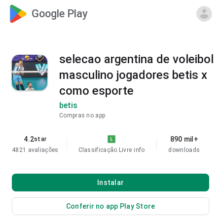
Google Play
selecao argentina de voleibol
masculino jogadores betis x
como esporte
betis
Compras no app
4.2
890 mil+
star
4821 avaliações
Classificação Livre
info
downloads
Instalar
Conferir no app Play Store