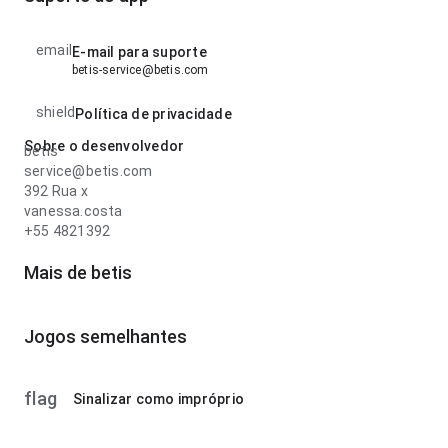
email
E-mail para suporte
betis-service@betis.com
shield
Política de privacidade
Sobre o desenvolvedor
betis
service@betis.com
392 Rua x
vanessa.costa
+55 4821392
Mais de betis
Jogos semelhantes
flag
Sinalizar como impróprio