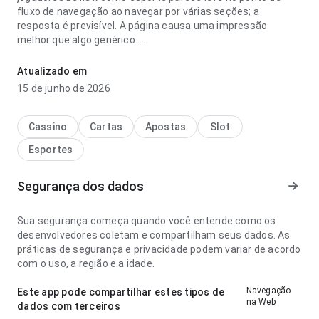
fluxo de navegação ao navegar por várias seções; a
resposta é previsível. A página causa uma impressão
melhor que algo genérico.
selecao argentina de voleibol masculino jogadores betis x
Atualizado em
como esporte parece fluida no ponto de fluxo de navegação
15 de junho de 2026
lendo descrições longas; o conteúdo é fácil de examinar. O
resultado geral parece prático e maduro.
Cassino
Cartas
Apostas
Slot
Esportes
Segurança dos dados
Sua segurança começa quando você entende como os
desenvolvedores coletam e compartilham seus dados. As
práticas de segurança e privacidade podem variar de acordo
com o uso, a região e a idade.
Navegação
Este app pode compartilhar estes tipos de
na Web
dados com terceiros