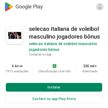
Google Play
selecao italiana de voleibol
masculino jogadores bônus
selecao italiana de voleibol masculino
jogadores bônus
Compras no app
4.6
330 mil+
star
7975 avaliações
Classificação Livre
info
downloads
Instalar
Conferir no app Play Store