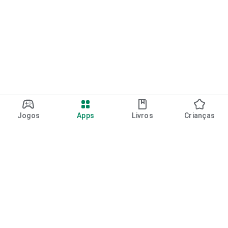
Jogos
Apps
Livros
Crianças
Google Play
Play Pass