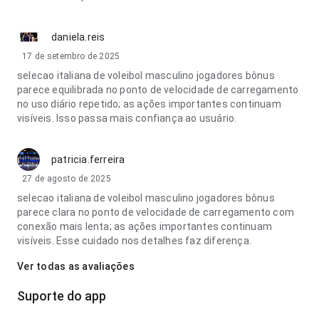
daniela.reis
17 de setembro de 2025
selecao italiana de voleibol masculino jogadores bônus
parece equilibrada no ponto de velocidade de carregamento
no uso diário repetido; as ações importantes continuam
visíveis. Isso passa mais confiança ao usuário.
patricia.ferreira
27 de agosto de 2025
selecao italiana de voleibol masculino jogadores bônus
parece clara no ponto de velocidade de carregamento com
conexão mais lenta; as ações importantes continuam
visíveis. Esse cuidado nos detalhes faz diferença.
Ver todas as avaliações
Suporte do app