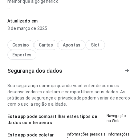
melhor que algo genérico.
seu bet login salario thiago silva ios parece fácil de entender
no ponto de velocidade de carregamento ao voltar para a
Atualizado em
página depois; a hierarquia visual parece natural. A
3 de março de 2025
experiência combina bem com uso frequente.
Cassino
Cartas
Apostas
Slot
Esportes
Segurança dos dados
Sua segurança começa quando você entende como os
desenvolvedores coletam e compartilham seus dados. As
práticas de segurança e privacidade podem variar de acordo
com o uso, a região e a idade.
Navegação
Este app pode compartilhar estes tipos de
na Web
dados com terceiros
Informações pessoais, Informações
Este app pode coletar