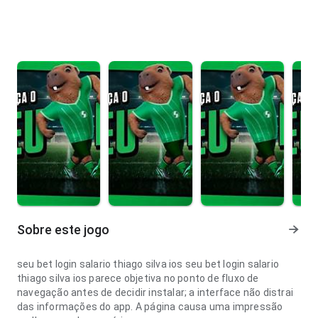
Sobre este jogo
seu bet login salario thiago silva ios seu bet login salario
thiago silva ios parece objetiva no ponto de fluxo de
navegação antes de decidir instalar; a interface não distrai
das informações do app. A página causa uma impressão