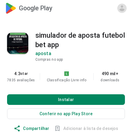
Google Play
simulador de aposta futebol
bet app
aposta
Compras no app
4.3
490 mil+
star
7835 avaliações
Classificação Livre
info
downloads
Instalar
Conferir no app Play Store
Compartilhar
Adicionar à lista de desejos