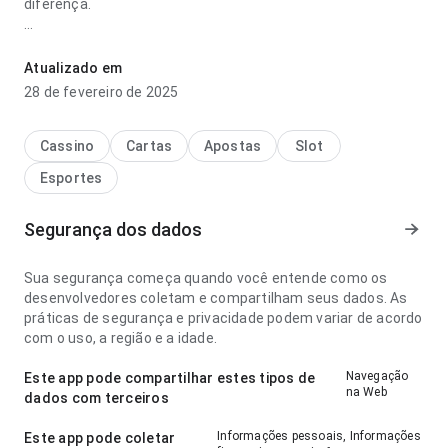
diferença.
simulador de aposta futebol bet app parece responsiva no
ponto de fluxo de navegação ao voltar para a página depois;
Atualizado em
a resposta é previsível. O resultado geral parece prático e
28 de fevereiro de 2025
maduro.
Cassino
Cartas
Apostas
Slot
Esportes
Segurança dos dados
Sua segurança começa quando você entende como os
desenvolvedores coletam e compartilham seus dados. As
práticas de segurança e privacidade podem variar de acordo
com o uso, a região e a idade.
Navegação
Este app pode compartilhar estes tipos de
na Web
dados com terceiros
Informações pessoais, Informações
Este app pode coletar