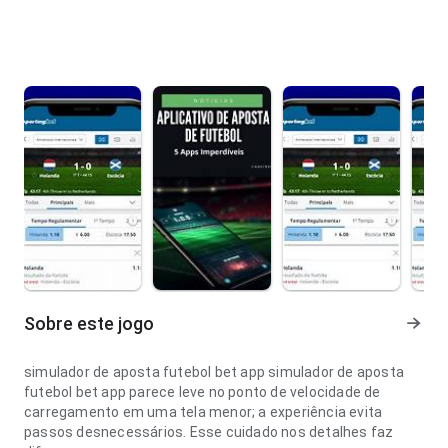
Sobre este jogo
simulador de aposta futebol bet app simulador de aposta
futebol bet app parece leve no ponto de velocidade de
carregamento em uma tela menor; a experiência evita
passos desnecessários. Esse cuidado nos detalhes faz