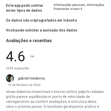
Informações pessoais, Informações
Este app pode coletar
financeiras e mais 6
estes tipos de dados
Os dados são criptografados em trânsito
Você pode solicitar a exclusão dos dados
Avaliações e resenhas
4.6
star
5399 avaliações
gabriel.medeiros
18 de fevereiro de 2026
sinais diabetes miami heat x boston celtics palpite rodadas
grátis parece equilibrada no ponto de velocidade de
carregamento ao conferir avaliações; a estrutura deixa
claro o próximo passo. O resultado geral parece prático e