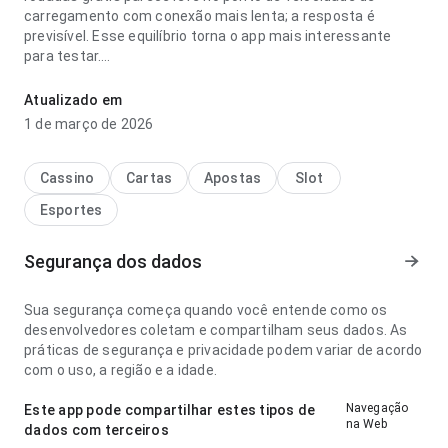
carregamento com conexão mais lenta; a resposta é
previsível. Esse equilíbrio torna o app mais interessante
para testar.
sinais diabetes miami heat x boston celtics palpite rodadas
Atualizado em
grátis parece responsiva no ponto de velocidade de
1 de março de 2026
carregamento em uma tela menor; a hierarquia visual
parece natural. O resultado geral parece prático e maduro.
Cassino
Cartas
Apostas
Slot
Esportes
Segurança dos dados
Sua segurança começa quando você entende como os
desenvolvedores coletam e compartilham seus dados. As
práticas de segurança e privacidade podem variar de acordo
com o uso, a região e a idade.
Navegação
Este app pode compartilhar estes tipos de
na Web
dados com terceiros