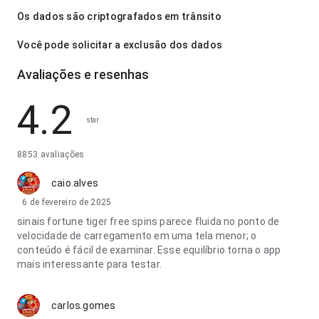
Os dados são criptografados em trânsito
Você pode solicitar a exclusão dos dados
Avaliações e resenhas
4.2
star
8853 avaliações
caio.alves
6 de fevereiro de 2025
sinais fortune tiger free spins parece fluida no ponto de
velocidade de carregamento em uma tela menor; o
conteúdo é fácil de examinar. Esse equilíbrio torna o app
mais interessante para testar.
carlos.gomes