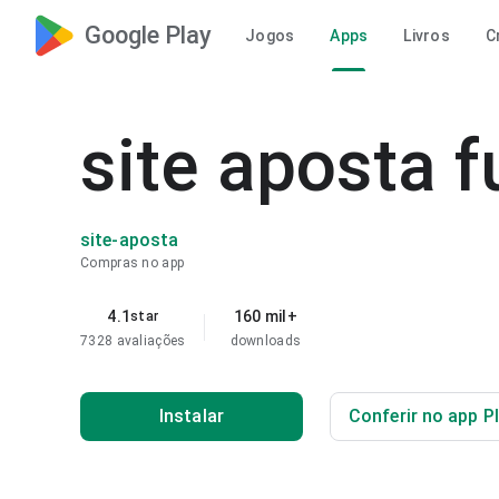
Google Play
Jogos
Apps
Livros
C
site aposta f
site-aposta
Compras no app
4.1
160 mil+
star
7328 avaliações
downloads
Instalar
Conferir no app P