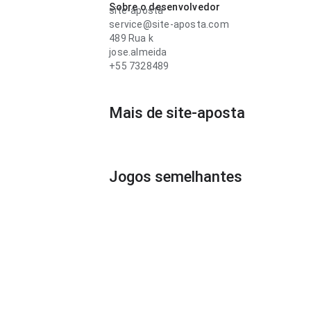
Sobre o desenvolvedor
site-aposta
service@site-aposta.com
489 Rua k
jose.almeida
+55 7328489
Mais de site-aposta
Jogos semelhantes