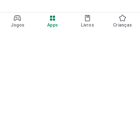
Jogos
Apps
Livros
Crianças
Google Play
Play Pass
Pontos do Play Points
Vales-presente
Resgatar
Política de reembolso