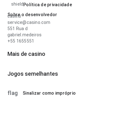
shield
Política de privacidade
Sobre o desenvolvedor
casino
service@casino.com
551 Rua d
gabriel.medeiros
+55 1655551
Mais de casino
Jogos semelhantes
flag
Sinalizar como impróprio