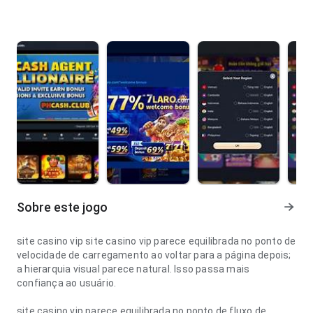
Sobre este jogo
site casino vip site casino vip parece equilibrada no ponto de
velocidade de carregamento ao voltar para a página depois;
a hierarquia visual parece natural. Isso passa mais
confiança ao usuário.
site casino vip parece equilibrada no ponto de fluxo de