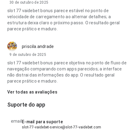
30 de outubro de 2025
slot 77 vaidebet bonus parece estável no ponto de
velocidade de carregamento ao alternar detalhes; a
estrutura deixa claro o próximo passo. O resultado geral
parece prático e maduro.
priscila.andrade
9 de outubro de 2025
slot 77 vaidebet bonus parece objetiva no ponto de fluxo de
navegação comparando com apps parecidos; a interface
não distrai das informações do app. O resultado geral
parece prático e maduro.
Ver todas as avaliações
Suporte do app
email
E-mail para suporte
slot-77-vaidebet-service@slot-77-vaidebet.com