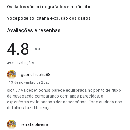
Os dados são criptografados em trânsito
Você pode solicitar a exclusão dos dados
Avaliações e resenhas
4.8
star
4939 avaliações
gabriel.rocha88
13 de novembro de 2025
slot 77 vaidebet bonus parece equilibrada no ponto de fluxo
de navegação comparando com apps parecidos; a
experiência evita passos desnecessários. Esse cuidado nos
detalhes faz diferença.
renata.oliveira