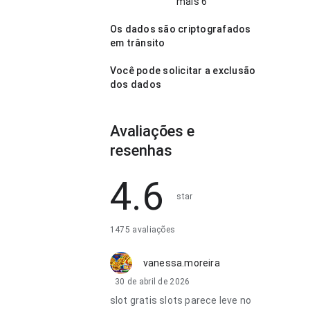
mais 6
Os dados são criptografados
em trânsito
Você pode solicitar a exclusão
dos dados
Avaliações e
resenhas
4.6
star
1475 avaliações
vanessa.moreira
30 de abril de 2026
slot gratis slots parece leve no