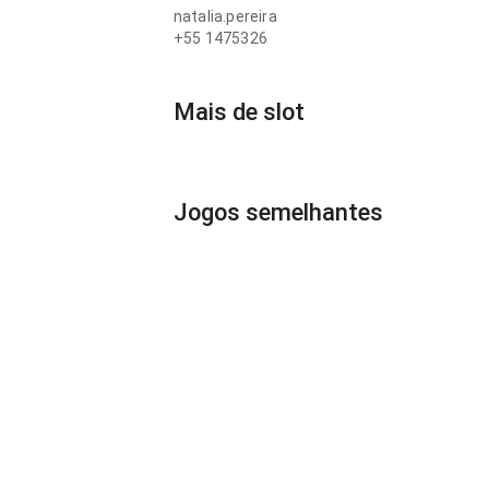
natalia.pereira
+55 1475326
Mais de slot
Jogos semelhantes