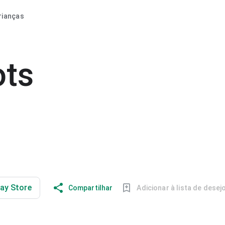
rianças
ots
lay Store
Compartilhar
Adicionar à lista de desej