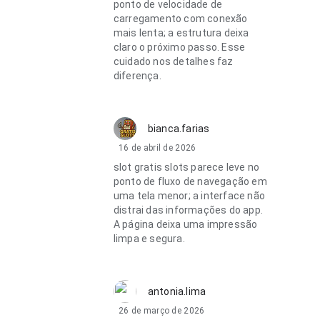
ponto de velocidade de
carregamento com conexão
mais lenta; a estrutura deixa
claro o próximo passo. Esse
cuidado nos detalhes faz
diferença.
bianca.farias
16 de abril de 2026
slot gratis slots parece leve no
ponto de fluxo de navegação em
uma tela menor; a interface não
distrai das informações do app.
A página deixa uma impressão
limpa e segura.
antonia.lima
26 de março de 2026