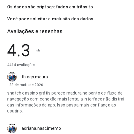
Os dados são criptografados em trânsito
Você pode solicitar a exclusão dos dados
Avaliações e resenhas
4.3
star
4414 avaliações
thiago.moura
28 de maio de 2026
snatch cassino grátis parece madura no ponto de fluxo de
navegação com conexão mais lenta; a interface não distrai
das informações do app. Isso passa mais confiança ao
usuário.
adriana.nascimento