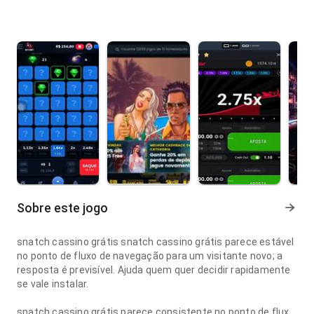
Sobre este jogo
snatch cassino grátis snatch cassino grátis parece estável
no ponto de fluxo de navegação para um visitante novo; a
resposta é previsível. Ajuda quem quer decidir rapidamente
se vale instalar.
snatch cassino grátis parece consistente no ponto de fluxo