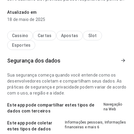
fluxo de navegação antes de decidir instalar; a experiência
evita passos desnecessários. Esse equilíbrio torna o app
Atualizado em
mais interessante para testar.
18 de maio de 2025
Cassino
Cartas
Apostas
Slot
Esportes
Segurança dos dados
Sua segurança começa quando você entende como os
desenvolvedores coletam e compartilham seus dados. As
práticas de segurança e privacidade podem variar de acordo
com o uso, a região e a idade.
Navegação
Este app pode compartilhar estes tipos de
na Web
dados com terceiros
Informações pessoais, Informações
Este app pode coletar
financeiras e mais 6
estes tipos de dados