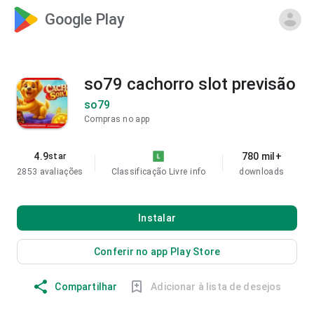
Google Play
so79 cachorro slot previsão
so79
Compras no app
4.9
780 mil+
star
2853 avaliações
Classificação Livre
info
downloads
Instalar
Conferir no app Play Store
Compartilhar
Adicionar à lista de desejos