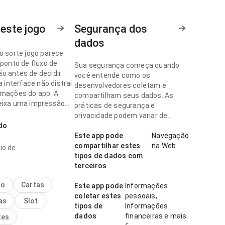
este jogo
Segurança dos
dados
o sorte jogo parece
 ponto de fluxo de
Sua segurança começa quando
o antes de decidir
você entende como os
 a interface não distrai
desenvolvedores coletam e
rmações do app. A
compartilham seus dados. As
eixa uma impressão
práticas de segurança e
egura.
privacidade podem variar de
do
acordo com o uso, a região e a
o parece confiável no
idade.
Este app pode
Navegação
 fluxo de navegação
compartilhar estes
na Web
io de
 para a página depois;
tipos de dados com
a é previsível. A
terceiros
cia combina bem com
uente.
no
Cartas
Este app pode
Informações
coletar estes
pessoais,
as
Slot
tipos de
Informações
dados
financeiras e mais
tes