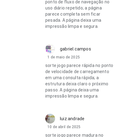
ponto de fluxo de navegação no
uso diário repetido; a página
parece completa sem ficar
pesada. A página deixa uma
impressão limpa e segura.
gabriel.campos
1 de maio de 2025
sorte jogo parece rápida no ponto
de velocidade de carregamento
em uma consulta rápida; a
estrutura deixa claro o próximo
passo. A página deixa uma
impressão limpa e segura.
luiz.andrade
10 de abril de 2025
sorte jogo parece madura no