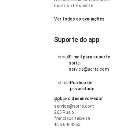
com uso frequente.
Ver todas as avaliações
Suporte do app
email
E-mail para suporte
sorte-
service@sorte.com
shield
Política de
privacidade
Sobre o desenvolvedor
sorte
service@sorte.com
265 Rua o
francisco.teixeira
+55 6464265