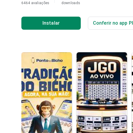
6464 avaliações
downloads
Instalar
Conferir no app P