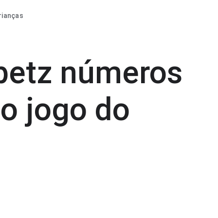
rianças
 betz números
no jogo do